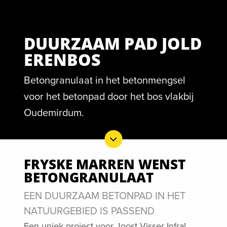
DUURZAAM PAD JOLD
ERENBOS
Betongranulaat in het betonmengsel
voor het betonpad door het bos vlakbij
Oudemirdum.
FRYSKE MARREN WENST
BETONGRANULAAT
EEN DUURZAAM BETONPAD IN HET
NATUURGEBIED IS PASSEND
Een uniek project voor Joost Visser Infra!