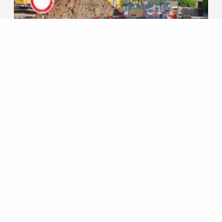
HERINRICHTING
GAASTERLANDLAAN
Bij deze reconstructie worden de
Gaasterlandlaan, Oostergo, Westergo en
een gedeelte van de Montferlandlaan
opnieuw ingericht. Een ontwerp met
aandacht voor de bestendigheid van
klimaat- en hittestress, inrichting van groen
en speelruimte.