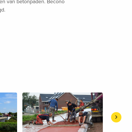
ggen van betonpaden. Becono
gd.