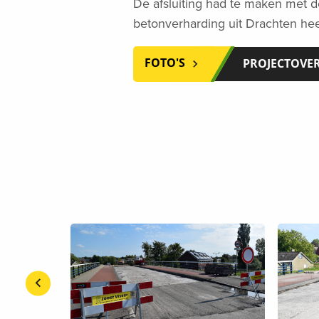
De afsluiting had te maken met 
betonverharding uit Drachten he
FOTO'S
PROJECTOVE