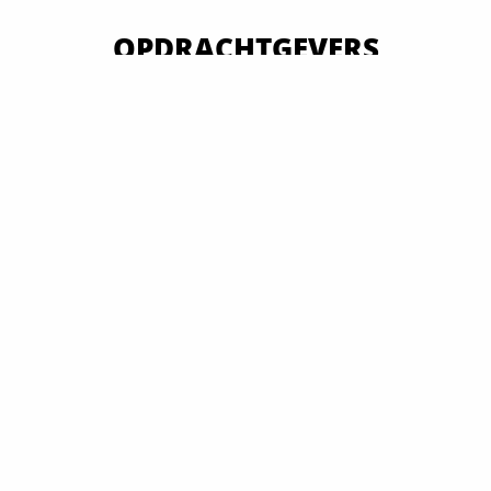
OPDRACHTGEVERS
VAN OVERHEID TOT MKB EN GROOTBEDRIJF