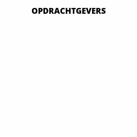
OPDRACHTGEVERS
VAN OVERHEID TOT MKB EN GROOTBEDRIJF