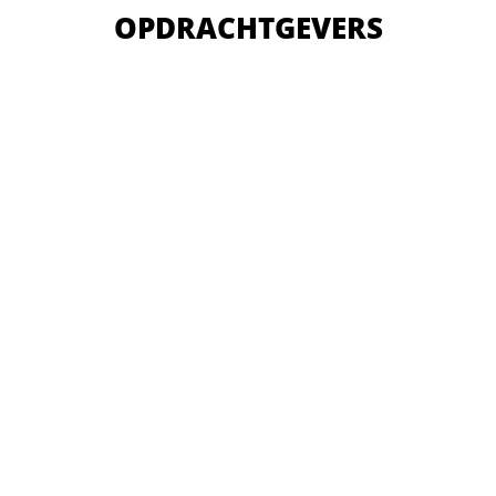
OPDRACHTGEVERS
VAN OVERHEID TOT MKB EN GROOTBEDRIJF