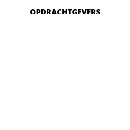
OPDRACHTGEVERS
VAN OVERHEID TOT MKB EN GROOTBEDRIJF