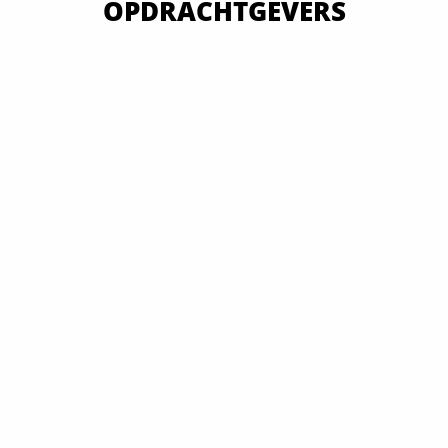
OPDRACHTGEVERS
VAN OVERHEID TOT MKB EN GROOTBEDRIJF
ALLE OPDRACHTGEVERS