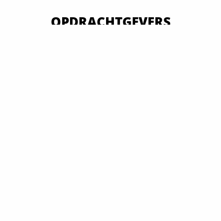
OPDRACHTGEVERS
VAN OVERHEID TOT MKB EN GROOTBEDRIJF