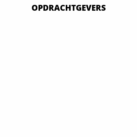
OPDRACHTGEVERS
VAN OVERHEID TOT MKB EN GROOTBEDRIJF