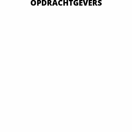
OPDRACHTGEVERS
VAN OVERHEID TOT MKB EN GROOTBEDRIJF
ALLE OPDRACHTGEVERS