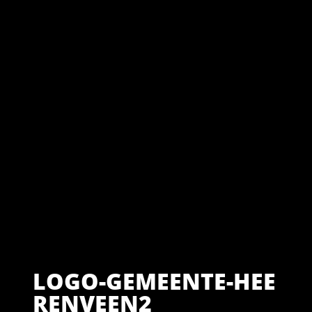
LOGO-GEMEENTE-HEE
RENVEEN2