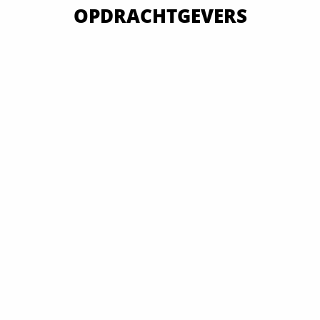
OPDRACHTGEVERS
VAN OVERHEID TOT MKB EN GROOTBEDRIJF