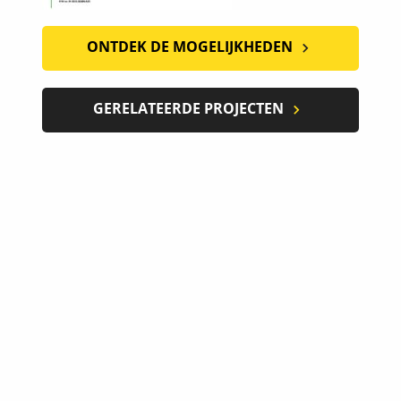
ONTDEK DE MOGELIJKHEDEN
GERELATEERDE PROJECTEN
OPDRACHTGEVERS
VAN OVERHEID TOT MKB EN GROOTBEDRIJF