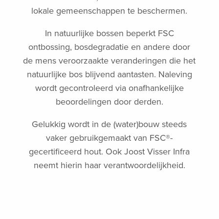
lokale gemeenschappen te beschermen.
In natuurlijke bossen beperkt FSC
ontbossing, bosdegradatie en andere door
de mens veroorzaakte veranderingen die het
natuurlijke bos blijvend aantasten. Naleving
wordt gecontroleerd via onafhankelijke
beoordelingen door derden.
Gelukkig wordt in de (water)bouw steeds
vaker gebruikgemaakt van FSC®-
gecertificeerd hout. Ook Joost Visser Infra
neemt hierin haar verantwoordelijkheid.
Door te kiezen voor FSC-gecertificeerde
producten steunt u transparantie en
verantwoording in de houtketen.