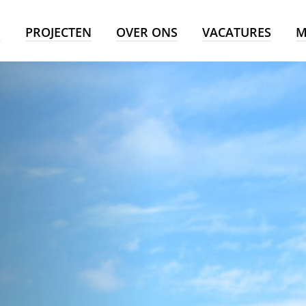
E
PROJECTEN
OVER ONS
VACATURES
M