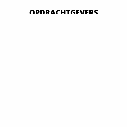
OPDRACHTGEVERS
VAN OVERHEID TOT MKB EN GROOTBEDRIJF