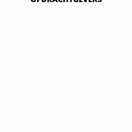
VAN OVERHEID TOT MKB EN GROOTBEDRIJF
ALLE OPDRACHTGEVERS