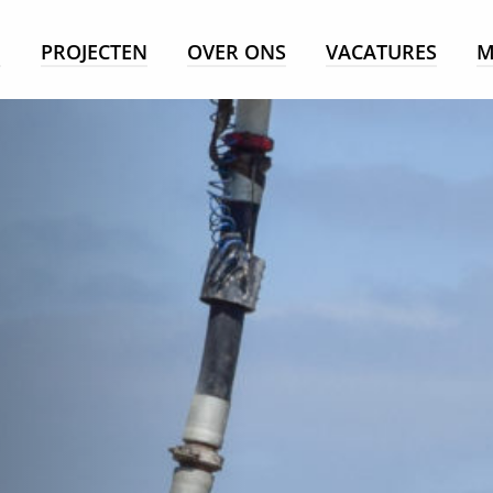
E
PROJECTEN
OVER ONS
VACATURES
M