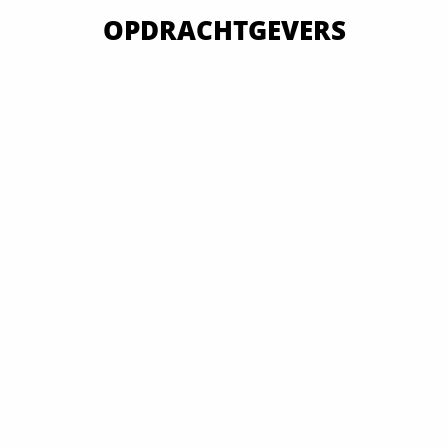
OPDRACHTGEVERS
VAN OVERHEID TOT MKB EN GROOTBEDRIJF