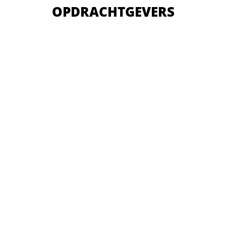
OPDRACHTGEVERS
VAN OVERHEID TOT MKB EN GROOTBEDRIJF