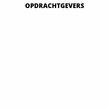
OPDRACHTGEVERS
VAN OVERHEID TOT MKB EN GROOTBEDRIJF