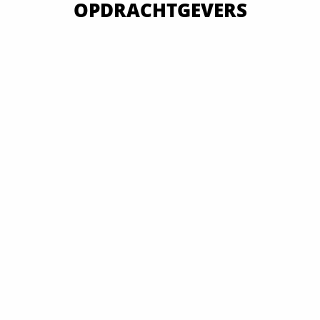
OPDRACHTGEVERS
VAN OVERHEID TOT MKB EN GROOTBEDRIJF