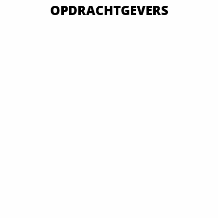
OPDRACHTGEVERS
VAN OVERHEID TOT MKB EN GROOTBEDRIJF