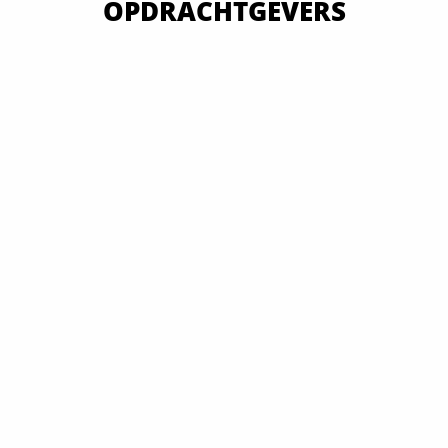
OPDRACHTGEVERS
VAN OVERHEID TOT MKB EN GROOTBEDRIJF
ALLE OPDRACHTGEVERS