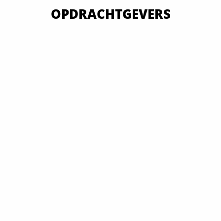
OPDRACHTGEVERS
VAN OVERHEID TOT MKB EN GROOTBEDRIJF