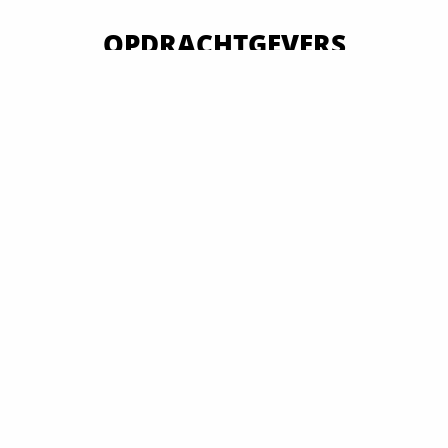
OPDRACHTGEVERS
VAN OVERHEID TOT MKB EN GROOTBEDRIJF