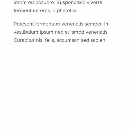
lorem eu posuere. Suspendisse viverra
fermentum eros id pharetra.
Praesent fermentum venenatis semper. In
vestibulum ipsum nec euismod venenatis.
Curabitur nisl felis, accumsan sed sapien
vitae, aliquet bibendum est. Etiam dictum
non purus eget vehicula. Maecenas lobortis
diam ac nisl porttitor, sed porttitor tortor
placerat. Proin pharetra pretium sapien, eget
accumsan diam varius sit amet. Nulla sit
amet felis orci. In et gravida eros. Quisque
pellentesque ullamcorper tincidunt. Praesent
sagittis feugiat malesuada. In cursus tincidunt
posuere. Praesent ac gravida est, vel
rhoncus massa. Donec erat felis, vehicula
non dignissim a, maximus id leo. In a risus