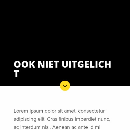
OOK NIET UITGELICH
T
Lorem ipsum dolor sit amet, consectetur
adipiscing elit. Cras finibus imperdiet nunc,
ac interdum nisl. Aenean ac ante id mi